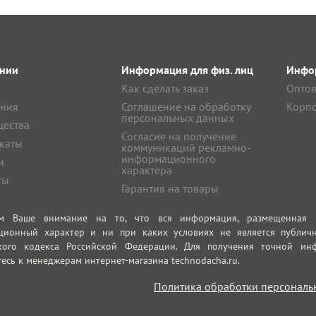
нии
Информация для физ. лиц
Инфор
Как сделать заказ
Оптов
ния
Соглашение на обработку
Корпо
персональных данных
ества
Согласие на получение
каты
коммуникаций рекламно-
информационного
и
характера
ты
Гарантия на товары
м Ваше внимание на то, что вся информация, размещенная на
ционный характер и ни при каких условиях не является публич
кого кодекса Российской Федерации. Для получения точной инф
есь к менеджерам интернет-магазина technodacha.ru.
Политика обработки персональ