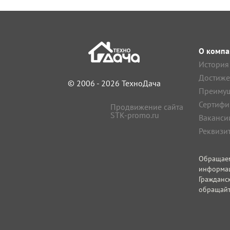
О компа
История
Достиже
© 2006 - 2026 ТехноДача
Преимущ
Сертифи
Продвижение сайта
STK-promo.ru
Ваканси
Реквизи
Обращае
информа
Гражданс
обращайт