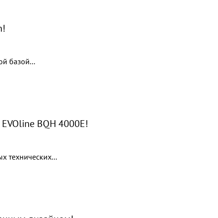
n!
й базой...
 EVOline BQH 4000E!
х технических...