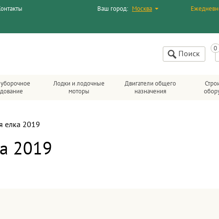
Контакты
Ваш город:
Москва
Ежедневн
Поиск
уборочное
Лодки и лодочные
Двигатели общего
Стро
удование
моторы
назначения
обор
я елка 2019
ка 2019