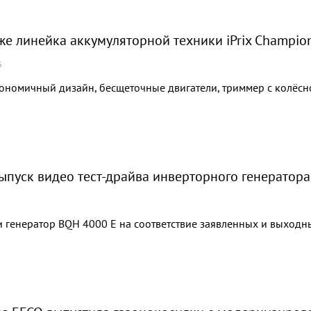
же линейка аккумуляторной техники iPrix Champio
6
ономичный дизайн, бесщеточные двигатели, триммер с колёсно
ыпуск видео тест-драйва инверторного генератора
 генератор BQH 4000 E на соответствие заявленных и выходны