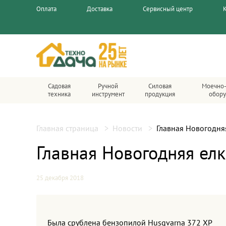
Оплата
Доставка
Сервисный центр
Садовая
Ручной
Силовая
Моечно-
техника
инструмент
продукция
обор
Главная страница
Новости
Главная Новогодня
Главная Новогодняя ел
25 декабря 2018
Была срублена бензопилой Husqvarna 372 XP