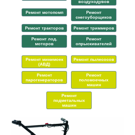
воздуходувов
Ремонт мотопомп
Ремонт
снегоуборщиков
Ремонт тракторов
Ремонт триммеров
Ремонт лод.
Ремонт
моторов
опрыскивателей
Ремонт минимоек
Ремонт пылесосов
(АВД)
Ремонт
Ремонт
парогенераторов
поломоечных
машин
Ремонт
подметальных
машин