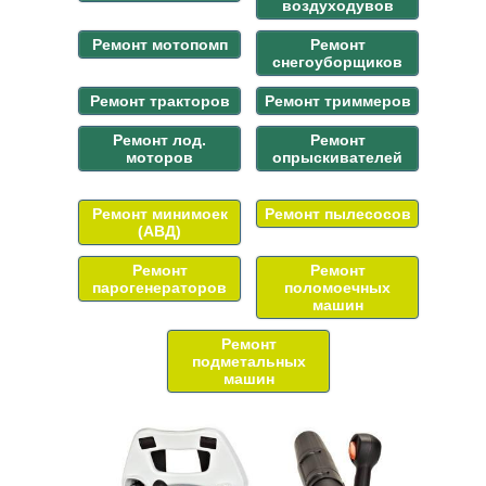
воздуходувов
Ремонт мотопомп
Ремонт
снегоуборщиков
Ремонт тракторов
Ремонт триммеров
Ремонт лод.
Ремонт
моторов
опрыскивателей
Ремонт минимоек
Ремонт пылесосов
(АВД)
Ремонт
Ремонт
парогенераторов
поломоечных
машин
Ремонт
подметальных
машин